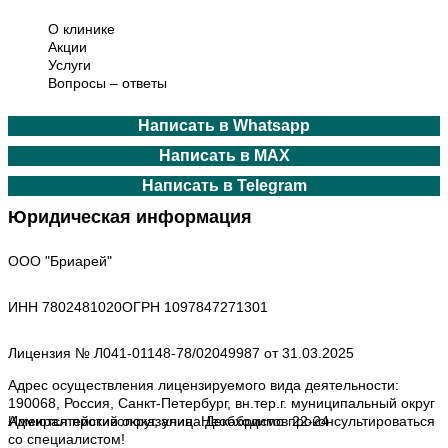
О клинике
Акции
Услуги
Вопросы – ответы
Написать в Whatsapp
Написать в MAX
Написать в Telegram
ООО "Бриарей"
ИНН 7802481020
ОГРН 1097847271301
Лицензия № Л041-01148-78/02049987 от 31.03.2025
Адрес осуществления лицензируемого вида деятельности:
190068, Россия, Санкт-Петербург, вн.тер.г. муниципальный округ
Адмиралтейский округ, улица Декабристов 22-24
Имеются противопоказания.
Необходимо проконсультироваться
со специалистом!