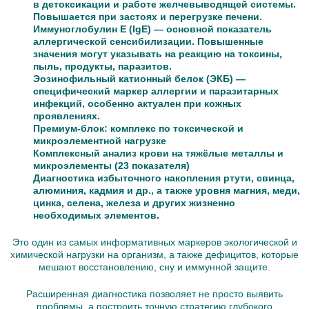
в детоксикации и работе желчевыводящей системы.
Повышается при застоях и перегрузке печени.
Иммуноглобулин Е (IgE) — основной показатель
аллергической сенсибилизации. Повышенные
значения могут указывать на реакцию на токсины,
пыль, продукты, паразитов.
Эозинофильный катионный белок (ЭКБ) —
специфический маркер аллергии и паразитарных
инфекций, особенно актуален при кожных
проявлениях.
Премиум-блок: комплекс по токсической и
микроэлементной нагрузке
Комплексный анализ крови на тяжёлые металлы и
микроэлементы (23 показателя)
Диагностика избыточного накопления ртути, свинца,
алюминия, кадмия и др., а также уровня магния, меди,
цинка, селена, железа и других жизненно
необходимых элементов.
Это один из самых информативных маркеров экологической и
химической нагрузки на организм, а также дефицитов, которые
мешают восстановлению, сну и иммунной защите.
Расширенная диагностика позволяет не просто выявить
проблемы, а построить точную стратегию глубокого