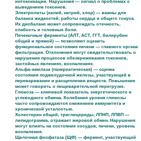
интоксикации. Нарушения — сигнал о проблемах с
выведением токсинов.
Электролиты (калий, натрий, хлор) — важны для
баланса жидкостей, работы сердца и общего тонуса.
Их дисбаланс может сопровождать отечность,
слабость и головные боли.
Печеночные ферменты (АЛТ, АСТ, ГГТ, билирубин
общий и прямой) — позволяют оценить
функциональное состояние печени — главного органа
фильтрации. Отклонения могут свидетельствовать о
нарушении процессов обезвреживания токсинов,
застойных явлениях, воспалениях.
Альфа-амилаза (панкреатическая) — оценка
состояния поджелудочной железы, участвующей в
переваривании и расщеплении веществ. Повышение
может говорить о пищеварительной перегрузке.
Глюкоза — ключевой показатель энергетического и
углеводного обмена. Колебания уровня глюкозы
часто сопровождаются снижением иммунитета и
хронической усталостью.
Холестерин общий, триглицериды, ЛПНП, ЛПВП —
липидограмма, отражает жировой обмен. Нарушения
могут влиять на состояние сосудов, печени, уровень
воспаления.
Щелочная фосфатаза (ЩФ) — фермент, участвующий