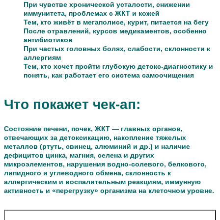
При чувстве хронической усталости, снижении
иммунитета, проблемах с ЖКТ и кожей
Тем, кто живёт в мегаполисе, курит, питается на бегу
После отравлений, курсов медикаментов, особенно
антибиотиков
При частых головных болях, слабости, склонности к
аллергиям
Тем, кто хочет пройти глубокую детокс-диагностику и
понять, как работает его система самоочищения
Что покажет чек-ап:
Состояние печени, почек, ЖКТ — главных органов,
отвечающих за детоксикацию, накопление тяжелых
металлов (ртуть, свинец, алюминий и др.) и наличие
дефицитов цинка, магния, селена и других
микроэлементов, нарушения водно-солевого, белкового,
липидного и углеводного обмена, склонность к
аллергическим и воспалительным реакциям, иммунную
активность и «перегрузку» организма на клеточном уровне.
Записаться